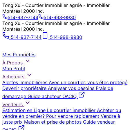
Tong Xu - Courtier Immobilier agréé - Immobilier
Montréal 2000 Inc.
514-937-7144
514-998-9930
Tong Xu - Courtier Immobilier agréé - Immobilier
Montréal 2000 Inc.
514-937-7144
514-998-9930
Mes Propriétés
À Propos
Mon Profil
Acheteurs
Alertes Immobilières
Avec un courtier, vous êtes protégé
Devenir propriétaire
Analyser vos besoins
Frais de
démarrage
Guide acheteur OACIQ
Vendeurs
Estimation en Ligne
Le courtier immobilier
Acheter ou
vendre en premier?
Pour vendre rapidement
Vendre à
juste prix
Maison et prise de photos
Guide vendeur