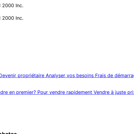
l 2000 Inc.
l 2000 Inc.
Devenir propriétaire
Analyser vos besoins
Frais de démarr
dre en premier?
Pour vendre rapidement
Vendre à juste pri