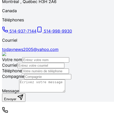
Montréal
,
Québec
H3H 2A6
Canada
Téléphones
514-937-7144
514-998-9930
Courriel
todaynews2005@yahoo.com
Votre nom
Courriel
Téléphone
Compagnie
Message
Envoyer